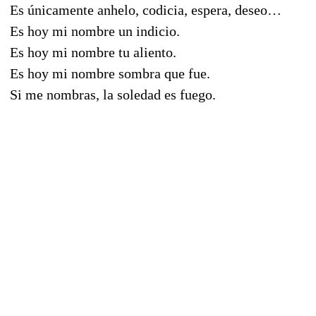
Es únicamente anhelo, codicia, espera, deseo…
Es hoy mi nombre un indicio.
Es hoy mi nombre tu aliento.
Es hoy mi nombre sombra que fue.
Si me nombras, la soledad es fuego.