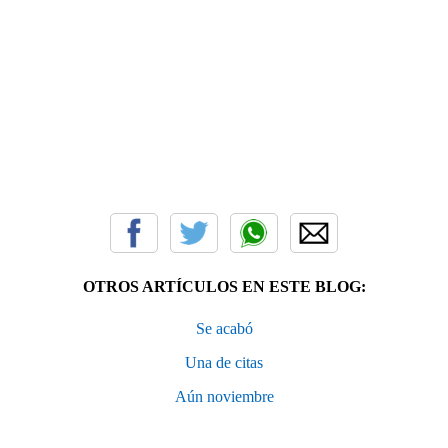
OTROS ARTÍCULOS EN ESTE BLOG:
Se acabó
Una de citas
Aún noviembre